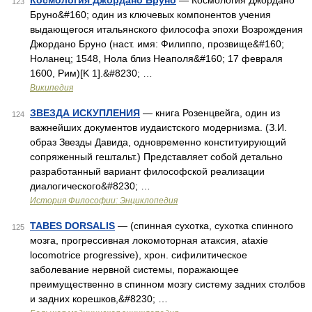
Космология Джордано Бруно
— Космология Джордано
123
Бруно&#160; один из ключевых компонентов учения
выдающегося итальянского философа эпохи Возрождения
Джордано Бруно (наст. имя: Филиппо, прозвище&#160;
Ноланец; 1548, Нола близ Неаполя&#160; 17 февраля
1600, Рим)[K 1].&#8230; …
Википедия
ЗВЕЗДА ИСКУПЛЕНИЯ
— книга Розенцвейга, один из
124
важнейших документов иудаистского модернизма. (З.И.
образ Звезды Давида, одновременно конституирующий
сопряженный гештальт.) Представляет собой детально
разработанный вариант философской реализации
диалогического&#8230; …
История Философии: Энциклопедия
TABES DORSALIS
— (спинная сухотка, сухотка спинного
125
мозга, прогрессивная локомоторная атаксия, ataxie
locomotrice progressive), хрон. сифилитическое
заболевание нервной системы, поражающее
преимущественно в спинном мозгу систему задних столбов
и задних корешков,&#8230; …