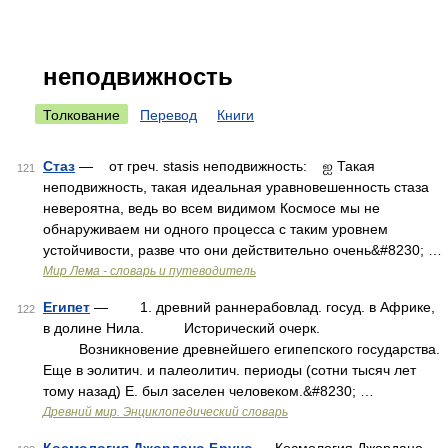
неподвижность
Толкование
Перевод
Книги
Стаз
— от греч. stasis неподвижность: ஐ Такая
121
неподвижность, такая идеальная уравновешенность стаза
невероятна, ведь во всем видимом Космосе мы не
обнаруживаем ни одного процесса с таким уровнем
устойчивости, разве что они действительно очень&#8230; …
Мир Лема - словарь и путеводитель
Египет
— 1. древний раннерабовлад. госуд. в Африке,
122
в долине Нила. Исторический очерк.
Возникновение древнейшего египепского государства.
Еще в эолитич. и палеолитич. периоды (сотни тысяч лет
тому назад) Е. был заселен человеком.&#8230; …
Древний мир. Энциклопедический словарь