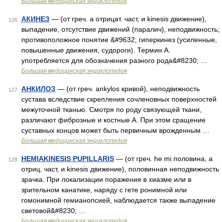
Большая медицинская энциклопедия
АКИНЕЗ
— (от греч. а отрицат. част, и kinesis движение),
126
выпадение, отсутствие движений (паралич), неподвижность;
противоположное понятие &#9632; гиперкинез (усиленные,
повышенные движения, судороги). Термин А.
употребляется для обозначения разного рода&#8230; …
Большая медицинская энциклопедия
АНКИЛОЗ
— (от греч. ankylos кривой), неподвижность
127
сустава вследствие скрепления сочленовных поверхностей
межуточной тканью. Смотря по роду связующей ткани,
различают фиброзные и костные А. При этом сращение
суставных концов может быть первичным врожденным …
Большая медицинская энциклопедия
HEMIAKINESIS PUPILLARIS
— (от греч. he mi половина, а
128
отриц. част, и kinesis движение), половинная неподвижность
зрачка. При локализации поражения в хиазме или в
зрительном канатике, наряду с гете ронимной или
гомонимной гемианопсией, наблюдается также выпадение
световой&#8230; …
Большая медицинская энциклопедия